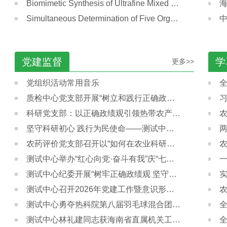
Biomimetic Synthesis of Ultrafine Mixed Valence Metal–Organic Framework Nanowires and Their Application in Electrochemiluminescence Sensing
Simultaneous Determination of Five Organotins in Tropical Fruits Using Modified QuEChERS Combined with Ultra-high Performance Liquid Chromatography–Tandem Mass Spectrometry
党建监督
学
更多>>
党组织活动常用音乐
全
质检中心党支部开展“树立和践行正确政绩观”专题党课
习
科研党支部：以正确政绩观引领热带农产品质量安全科技创新
坚守科研初心 践行为民使命——测试中心开展树立和践行正确政绩观大讨论
农药评价党支部召开以“如何在农业科研领域树立和践行正确政绩观，创造更多支撑热区农业发展的科研业绩”为主题研讨会
测试中心举办“红心向党·奋斗有我”庆“七一”主题党日活动
一
测试中心纪委开展“树牢正确政绩观 坚守科研初心 筑牢清廉底线” 廉政专题党课
测试中心召开2026年党建工作暨意识形态工作推进会
测试中心勇夺热科院第八届羽毛球混合团体赛冠军
测试中心林礼建同志获海南省直属机关工会联合会通报表扬