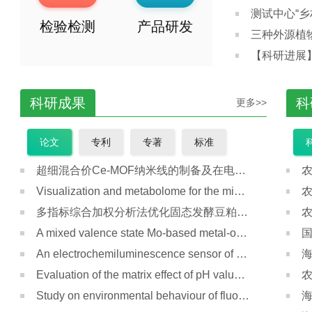
测试中心“
检验检测
产品研发
三种外源植
【科研进展
科研成果
科
更多>>
论文
专利
专著
标准
超细混合价Ce-MOF纳米线的制备及在电化学发光传感中的应用
Visualization and metabolome for the migration and distribution behavior of pesticides residue in after-ripening of banana
多指标综合加权分析法优化固态发酵豆粕工艺
A mixed valence state Mo-based metal-organic framework from photoactivation as a surface-enhanced Raman scattering substrate
An electrochemiluminescence sensor of magnetic glycosyl-imprinted microspheres based on multi-probe signal amplification for CD44v6 determination
Evaluation of the matrix effect of pH value and sugar content on the analysis of pesticides in tropical fruits by UPLC-MS/MS
Study on environmental behaviour of fluopyram in different banana planting soil